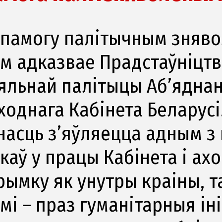
апамогу палітычным зняво
ям адказвае Прадстаўніцтв
яльнай палітыцы Аб’яднан
однага Кабінета Беларусі.
насць з’яўляецца адным з
каў у працы Кабінета і ах
ымку як унутры краіны, та
мі – праз гуманітарныя ін