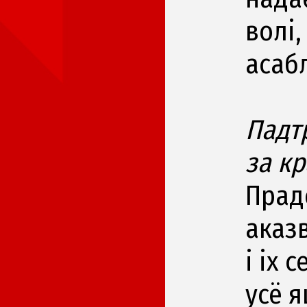
волі,
асаб
Падт
за кр
Прад
аказ
і іх 
усё я