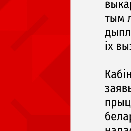
выка
тым 
дыпл
іх в
Кабі
заяв
прыц
бела
нада