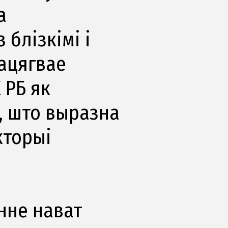
а
 блізкімі і
рацягвае
 РБ як
, што выразна
кторыі
нне нават