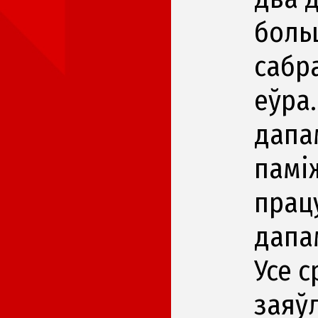
больш
сабр
еўра
дапа
памі
прац
дапа
Усе 
заяў