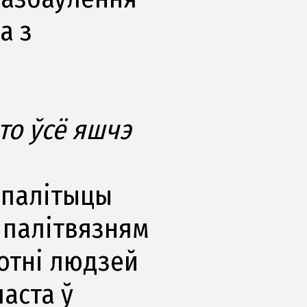
а з
то ўсё яшчэ
 палітыцы
 палітвязням
сотні людзей
часта ў