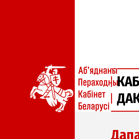
КАБ
ДА
Дапа