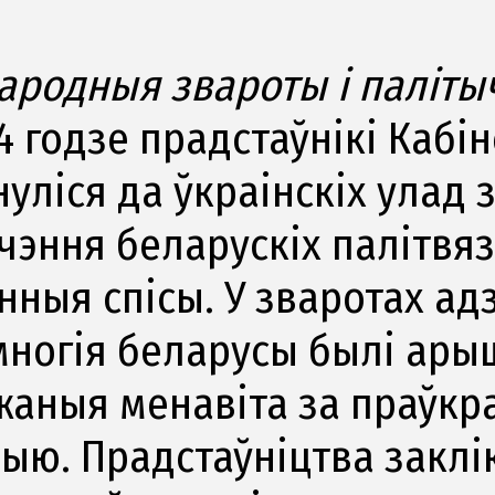
ародныя звароты і паліты
4 годзе прадстаўнікі Кабі
уліся да ўкраінскіх улад 
чэння беларускіх палітвяз
нныя спісы. У зваротах ад
многія беларусы былі ары
жаныя менавіта за праўкр
цыю. Прадстаўніцтва заклі