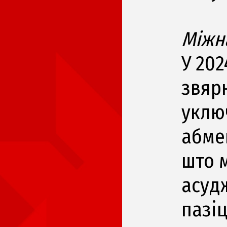
Міжн
У 202
звярн
уклю
абме
што 
асуд
пазі