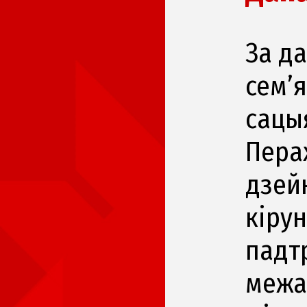
За д
сем’
сацы
Перах
дзей
кірун
падтр
межа