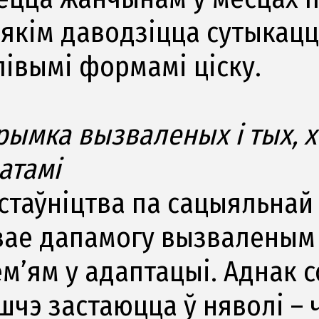
 якім даводзіцца сутыкацц
лівымі формамі ціску.
рымка вызваленых і тых, х
атамі
стаўніцтва па сацыяльнай
вае дапамогу вызваленым
сем’ям у адаптацыі. Аднак 
шчэ застаюцца ў няволі – 