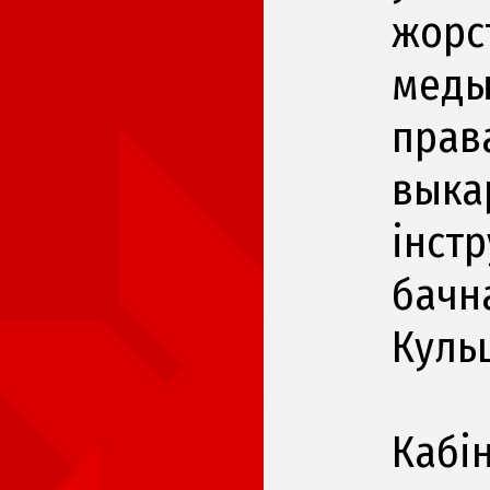
жорст
медыц
прав
выка
інст
бачн
Куль
Кабі