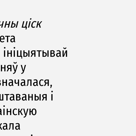
чны ціск
нета
з ініцыятывай
няў у
значалася,
штаваныя і
аінскую
кала