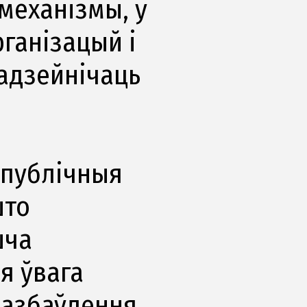
механізмы, у
рганізацый і
адзейнічаць
 публічныя
што
шча
я ўвага
пазбаўлення