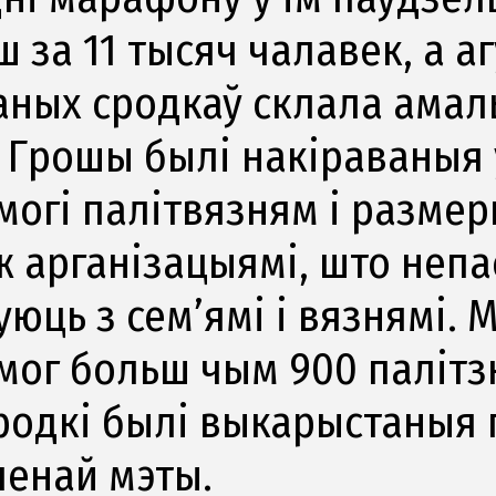
 за 11 тысяч чалавек, а а
аных сродкаў склала амал
. Грошы былі накіраваныя
могі палітвязням і разме
ж арганізацыямі, што неп
уюць з сем’ямі і вязнямі.
мог больш чым 900 паліт
сродкі былі выкарыстаныя
ленай мэты.