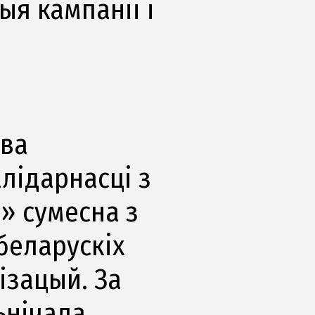
я кампаніі і
тва
лідарнасці з
» сумесна з
беларускіх
ізацый. За
ьнічала