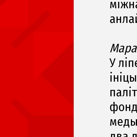
міжн
анла
Мара
У ліп
ініц
паліт
фонд
меды
два 