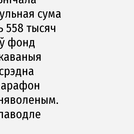
гульная сума
ь 558 тысяч
 ў фонд
ркаваныя
асрэдна
 Марафон
зняволеным.
 паводле