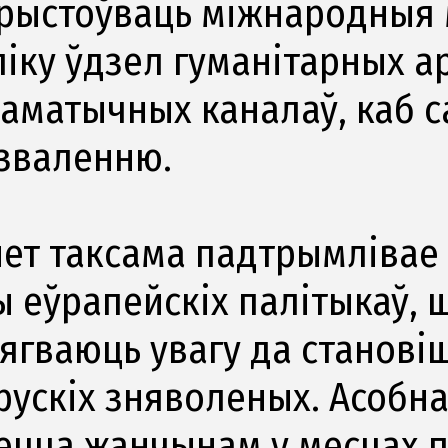
рыстоўваць міжнародныя 
ліку ўдзел гуманітарных а
аматычных каналаў, каб с
ызваленню.
нет таксама падтрымлівае
ы еўрапейскіх палітыкаў, 
ягваюць увагу да станові
рускіх зняволеных. Асобна
ецца жанчынам у месцах 