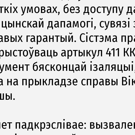
кіх умовах, без доступу д
ынскай дапамогі, сувязі з
авых гарантый. Сістэма п
рыстоўваць артыкул 411 КК
румент бясконцай ізаляцыі
а на прыкладзе справы Ві
шы.
нет падкрэслівае: вызвале