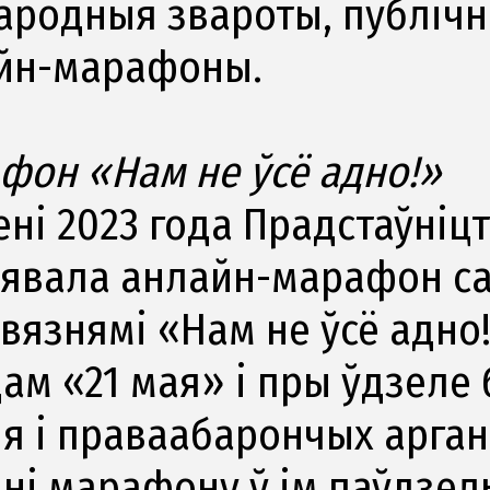
ародныя звароты, публічны
йн-марафоны.
фон «Нам не ўсё адно!»
ені 2023 года Прадстаўніц
ыявала анлайн-марафон са
вязнямі «Нам не ўсё адно!
ам «21 мая» і пры ўдзеле 
я і праваабарончых арган
дні марафону ў ім паўдзел