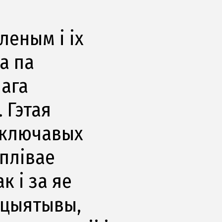
леным і іх
а па
ага
 Гэтая
 ключавых
оплівае
к і за яе
іцыятывы,