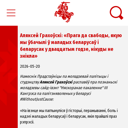
Аляксей Грахоўскі: «Прага да свабоды, якую
мы ўбачылі ў маладых беларусаў і
беларусак у дваццатым годзе, нікуды не
знікла»
2026-05-20
Намеснік Прадстаўніцы па моладзевай палітыцы і
студэнцтву
Аляксей Грахоўскі
распавёў пра познаньскі
моладзевы сайд-івэнт "Няскоранае пакаленне" III
Кангрэса па палітзняволеных у Беларусі
#WithoutJustCause
:
«На івэнце мы паглынуліся ў гісторыі, перажыванні, боль і
надзеі маладых беларусаў і беларусак, якія прайшлі праз
рэпрэсіі.