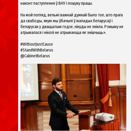
наконт паступлення ў ВНУ і пошуку працы.
На мой погляд, вельмі важнай думкай было тое, што прага
да свабоды, якую мы ўбачылі ў маладых беларусаў і
беларусак у дваццатым годзе, нікуды не знікла. Рэжыму не
атрымалася і ніколі не атрымаецца яе знішчыць».
#WithoutJustCause
#StandWithBelarus
@CabinetBelarus