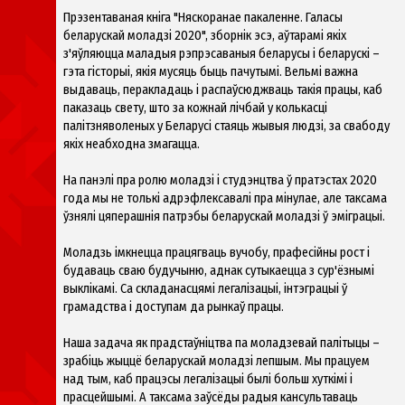
Прэзентаваная кніга "Няскоранае пакаленне. Галасы
беларускай моладзі 2020", зборнік эсэ, аўтарамі якіх
з'яўляюцца маладыя рэпрэсаваныя беларусы і беларускі –
гэта гісторыі, якія мусяць быць пачутымі. Вельмі важна
выдаваць, перакладаць і распаўсюджваць такія працы, каб
паказаць свету, што за кожнай лічбай у колькасці
палітзняволеных у Беларусі стаяць жывыя людзі, за свабоду
якіх неабходна змагацца.
На панэлі пра ролю моладзі і студэнцтва ў пратэстах 2020
года мы не толькі адрэфлексавалі пра мінулае, але таксама
ўзнялі цяперашнія патрэбы беларускай моладзі ў эміграцыі.
Моладзь імкнецца працягваць вучобу, прафесійны рост і
будаваць сваю будучыню, аднак сутыкаецца з сур'ёзнымі
выклікамі. Са складанасцямі легалізацыі, інтэграцыі ў
грамадства і доступам да рынкаў працы.
Наша задача як прадстаўніцтва па моладзевай палітыцы –
зрабіць жыццё беларускай моладзі лепшым. Мы працуем
над тым, каб працэсы легалізацыі былі больш хуткімі і
прасцейшымі. А таксама заўсёды радыя кансультаваць